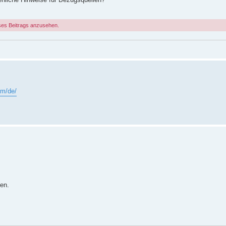
ses Beitrags anzusehen.
om/de/
en.