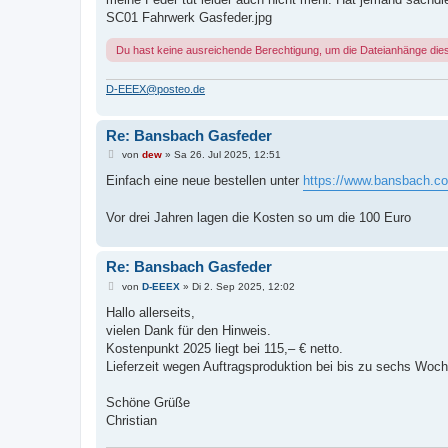
r
a
SC01 Fahrwerk Gasfeder.jpg
g
Du hast keine ausreichende Berechtigung, um die Dateianhänge die
D-EEEX@posteo.de
Re: Bansbach Gasfeder
B
von
dew
»
Sa 26. Jul 2025, 12:51
e
i
Einfach eine neue bestellen unter
https://www.bansbach.c
t
r
a
Vor drei Jahren lagen die Kosten so um die 100 Euro
g
Re: Bansbach Gasfeder
B
von
D-EEEX
»
Di 2. Sep 2025, 12:02
e
i
Hallo allerseits,
t
vielen Dank für den Hinweis.
r
a
Kostenpunkt 2025 liegt bei 115,– € netto.
g
Lieferzeit wegen Auftragsproduktion bei bis zu sechs Woch
Schöne Grüße
Christian