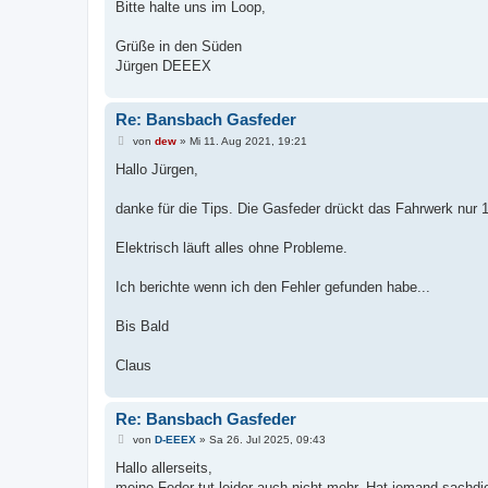
Bitte halte uns im Loop,
Grüße in den Süden
Jürgen DEEEX
Re: Bansbach Gasfeder
B
von
dew
»
Mi 11. Aug 2021, 19:21
e
i
Hallo Jürgen,
t
r
a
danke für die Tips. Die Gasfeder drückt das Fahrwerk nur 
g
Elektrisch läuft alles ohne Probleme.
Ich berichte wenn ich den Fehler gefunden habe...
Bis Bald
Claus
Re: Bansbach Gasfeder
B
von
D-EEEX
»
Sa 26. Jul 2025, 09:43
e
i
Hallo allerseits,
t
meine Feder tut leider auch nicht mehr. Hat jemand sachdi