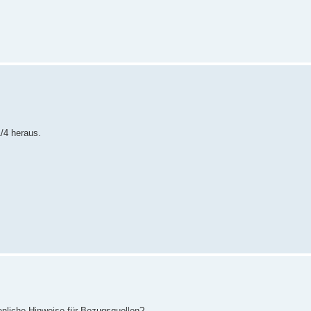
1/4 heraus.
enliche Hinweise für Bezugsquellen?