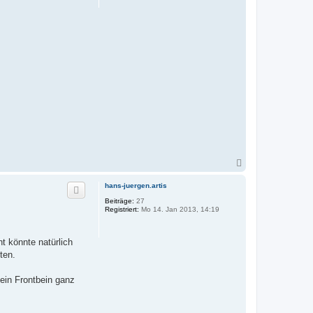
n
N
a
c
hans-juergen.artis
h
Beiträge:
27
o
Registriert:
Mo 14. Jan 2013, 14:19
b
e
n
t könnte natürlich
ten.
ein Frontbein ganz