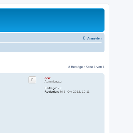
Anmelden
8 Beiträge • Seite
1
von
1
dew
Administrator
Beiträge:
73
Registriert:
Mi 3. Okt 2012, 10:11