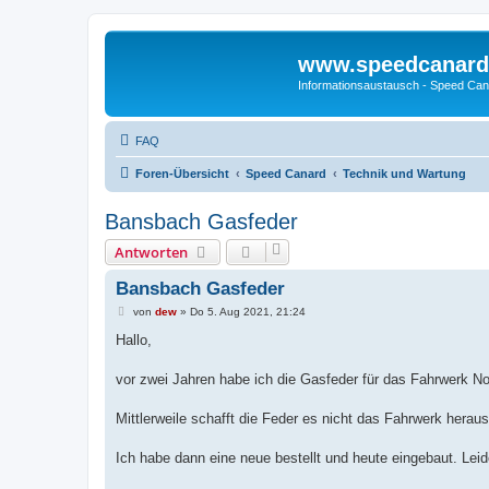
www.speedcanard
Informationsaustausch - Speed Can
FAQ
Foren-Übersicht
Speed Canard
Technik und Wartung
Bansbach Gasfeder
Antworten
Bansbach Gasfeder
B
von
dew
»
Do 5. Aug 2021, 21:24
e
i
Hallo,
t
r
a
vor zwei Jahren habe ich die Gasfeder für das Fahrwerk N
g
Mittlerweile schafft die Feder es nicht das Fahrwerk herau
Ich habe dann eine neue bestellt und heute eingebaut. Lei