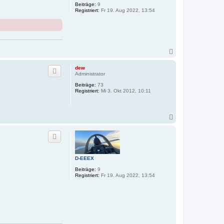
n
Beiträge:
9
Registriert:
Fr 19. Aug 2022, 13:54
N
a
c
dew
h
Administrator
o
Beiträge:
73
b
Registriert:
Mi 3. Okt 2012, 10:11
e
n
N
a
c
h
o
b
D-EEEX
e
n
Beiträge:
9
Registriert:
Fr 19. Aug 2022, 13:54