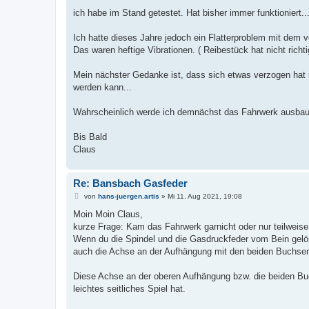
r
a
ich habe im Stand getestet. Hat bisher immer funktioniert..
g
Ich hatte dieses Jahre jedoch ein Flatterproblem mit dem
Das waren heftige Vibrationen. ( Reibestück hat nicht richti
Mein nächster Gedanke ist, dass sich etwas verzogen hat 
werden kann...
Wahrscheinlich werde ich demnächst das Fahrwerk ausbaue
Bis Bald
Claus
Re: Bansbach Gasfeder
B
von
hans-juergen.artis
»
Mi 11. Aug 2021, 19:08
e
i
Moin Moin Claus,
t
kurze Frage: Kam das Fahrwerk garnicht oder nur teilweis
r
a
Wenn du die Spindel und die Gasdruckfeder vom Bein gelöst
g
auch die Achse an der Aufhängung mit den beiden Buchsen 
Diese Achse an der oberen Aufhängung bzw. die beiden Buc
leichtes seitliches Spiel hat.