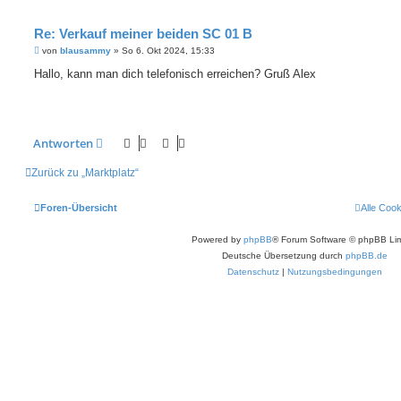
Re: Verkauf meiner beiden SC 01 B
B
von
blausammy
»
So 6. Okt 2024, 15:33
e
i
Hallo, kann man dich telefonisch erreichen? Gruß Alex
t
r
a
g
Antworten
Zurück zu „Marktplatz“
Foren-Übersicht
Alle Coo
Powered by
phpBB
® Forum Software © phpBB Lim
Deutsche Übersetzung durch
phpBB.de
Datenschutz
|
Nutzungsbedingungen