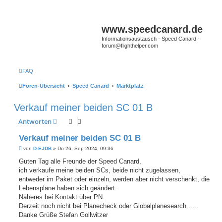
www.speedcanard.de
Informationsaustausch - Speed Canard -
forum@flighthelper.com
FAQ
Foren-Übersicht
Speed Canard
Marktplatz
Verkauf meiner beiden SC 01 B
Antworten
Verkauf meiner beiden SC 01 B
B
von
D-EJDB
»
Do 26. Sep 2024, 09:36
e
i
Guten Tag alle Freunde der Speed Canard,
t
ich verkaufe meine beiden SCs, beide nicht zugelassen,
r
a
entweder im Paket oder einzeln, werden aber nicht verschenkt, die
g
Lebenspläne haben sich geändert.
Näheres bei Kontakt über PN.
Derzeit noch nicht bei Planecheck oder Globalplanesearch .....
Danke Grüße Stefan Gollwitzer