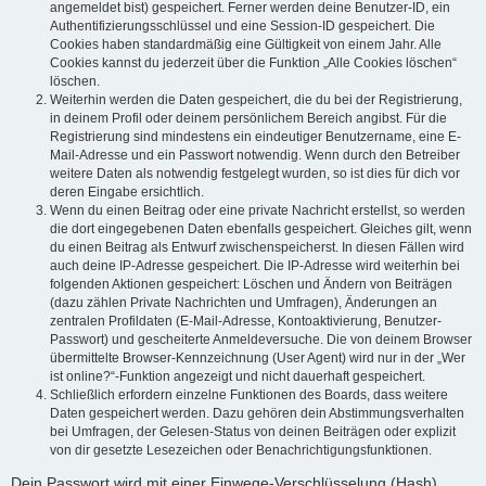
angemeldet bist) gespeichert. Ferner werden deine Benutzer-ID, ein
Authentifizierungsschlüssel und eine Session-ID gespeichert. Die
Cookies haben standardmäßig eine Gültigkeit von einem Jahr. Alle
Cookies kannst du jederzeit über die Funktion „Alle Cookies löschen“
löschen.
Weiterhin werden die Daten gespeichert, die du bei der Registrierung,
in deinem Profil oder deinem persönlichem Bereich angibst. Für die
Registrierung sind mindestens ein eindeutiger Benutzername, eine E-
Mail-Adresse und ein Passwort notwendig. Wenn durch den Betreiber
weitere Daten als notwendig festgelegt wurden, so ist dies für dich vor
deren Eingabe ersichtlich.
Wenn du einen Beitrag oder eine private Nachricht erstellst, so werden
die dort eingegebenen Daten ebenfalls gespeichert. Gleiches gilt, wenn
du einen Beitrag als Entwurf zwischenspeicherst. In diesen Fällen wird
auch deine IP-Adresse gespeichert. Die IP-Adresse wird weiterhin bei
folgenden Aktionen gespeichert: Löschen und Ändern von Beiträgen
(dazu zählen Private Nachrichten und Umfragen), Änderungen an
zentralen Profildaten (E-Mail-Adresse, Kontoaktivierung, Benutzer-
Passwort) und gescheiterte Anmeldeversuche. Die von deinem Browser
übermittelte Browser-Kennzeichnung (User Agent) wird nur in der „Wer
ist online?“-Funktion angezeigt und nicht dauerhaft gespeichert.
Schließlich erfordern einzelne Funktionen des Boards, dass weitere
Daten gespeichert werden. Dazu gehören dein Abstimmungsverhalten
bei Umfragen, der Gelesen-Status von deinen Beiträgen oder explizit
von dir gesetzte Lesezeichen oder Benachrichtigungsfunktionen.
Dein Passwort wird mit einer Einwege-Verschlüsselung (Hash)