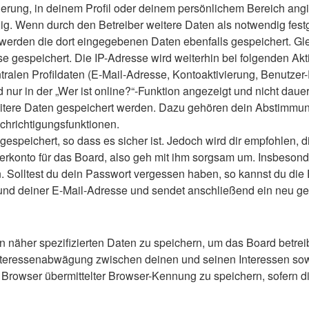
ierung, in deinem Profil oder deinem persönlichem Bereich angi
 Wenn durch den Betreiber weitere Daten als notwendig festgele
o werden die dort eingegebenen Daten ebenfalls gespeichert. Gle
se gespeichert. Die IP-Adresse wird weiterhin bei folgenden A
ralen Profildaten (E-Mail-Adresse, Kontoaktivierung, Benutze
ur in der „Wer ist online?“-Funktion angezeigt und nicht dauer
weitere Daten gespeichert werden. Dazu gehören dein Abstimmu
chrichtigungsfunktionen.
speichert, so dass es sicher ist. Jedoch wird dir empfohlen, d
konto für das Board, also geh mit ihm sorgsam um. Insbesonder
n. Solltest du dein Passwort vergessen haben, so kannst du di
d deiner E-Mail-Adresse und sendet anschließend ein neu gen
n näher spezifizierten Daten zu speichern, um das Board betre
Interessenabwägung zwischen deinen und seinen Interessen sowie
rowser übermittelter Browser-Kennung zu speichern, sofern di