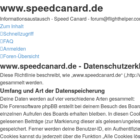
www.speedcanard.de
Informationsaustausch - Speed Canard - forum@flighthelper.c
Zum Inhalt
Schnellzugriff
FAQ
Anmelden
Foren-Übersicht
www.speedcanard.de - Datenschutzerk
Diese Richtlinie beschreibt, wie „www.speedcanard.de“ („http
gesammelt werden.
Umfang und Art der Datenspeicherung
Deine Daten werden auf vier verschiedene Arten gesammelt:
Die Forensoftware phpBB erstellt bei deinem Besuch des Board
einzelnen Aufrufen des Boards erhalten bleiben. In diesen Cooki
gelesenen Beiträge (zur Markierung dieser als gelesen/ungeles
gespeichert. Ferner werden deine Benutzer-ID, ein Authentifiz
Cookies kannst du jederzeit über die Funktion „Alle Cookies lö