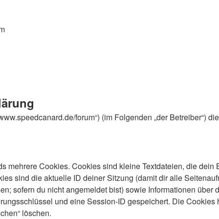
om
lärung
://www.speedcanard.de/forum“) (im Folgenden „der Betreiber“) 
s mehrere Cookies. Cookies sind kleine Textdateien, die dein 
es sind die aktuelle ID deiner Sitzung (damit dir alle Seitenau
en; sofern du nicht angemeldet bist) sowie Informationen über 
ierungsschlüssel und eine Session-ID gespeichert. Die Cookies 
schen“ löschen.