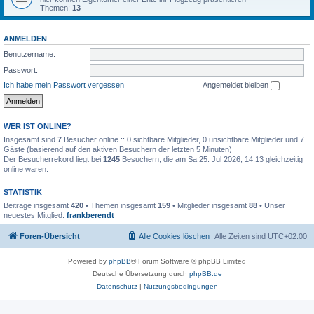
Themen:
13
ANMELDEN
Benutzername:
Passwort:
Ich habe mein Passwort vergessen
Angemeldet bleiben
WER IST ONLINE?
Insgesamt sind
7
Besucher online :: 0 sichtbare Mitglieder, 0 unsichtbare Mitglieder und 7
Gäste (basierend auf den aktiven Besuchern der letzten 5 Minuten)
Der Besucherrekord liegt bei
1245
Besuchern, die am Sa 25. Jul 2026, 14:13 gleichzeitig
online waren.
STATISTIK
Beiträge insgesamt
420
• Themen insgesamt
159
• Mitglieder insgesamt
88
• Unser
neuestes Mitglied:
frankberendt
Foren-Übersicht
Alle Cookies löschen
Alle Zeiten sind
UTC+02:00
Powered by
phpBB
® Forum Software © phpBB Limited
Deutsche Übersetzung durch
phpBB.de
Datenschutz
|
Nutzungsbedingungen