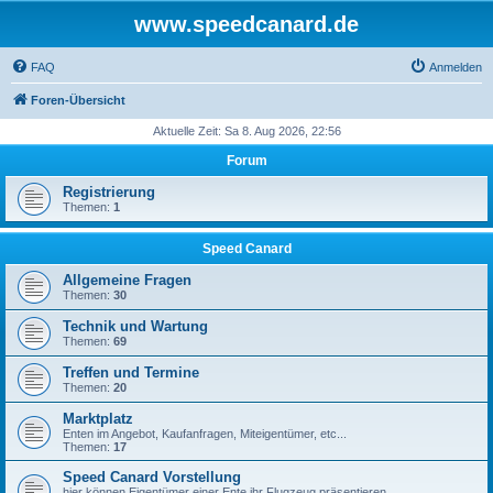
www.speedcanard.de
FAQ
Anmelden
Foren-Übersicht
Aktuelle Zeit: Sa 8. Aug 2026, 22:56
Forum
Registrierung
Themen:
1
Speed Canard
Allgemeine Fragen
Themen:
30
Technik und Wartung
Themen:
69
Treffen und Termine
Themen:
20
Marktplatz
Enten im Angebot, Kaufanfragen, Miteigentümer, etc...
Themen:
17
Speed Canard Vorstellung
hier können Eigentümer einer Ente ihr Flugzeug präsentieren