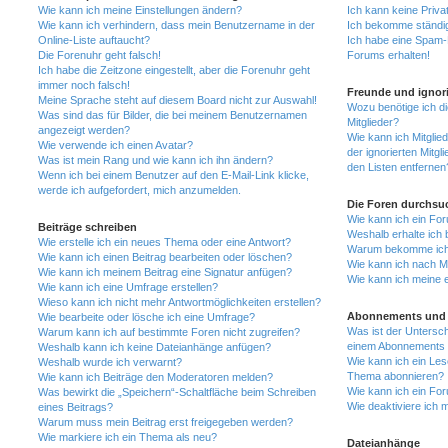
Wie kann ich meine Einstellungen ändern?
Ich kann keine Priva
Wie kann ich verhindern, dass mein Benutzername in der
Ich bekomme ständig
Online-Liste auftaucht?
Ich habe eine Spam-E
Die Forenuhr geht falsch!
Forums erhalten!
Ich habe die Zeitzone eingestellt, aber die Forenuhr geht
immer noch falsch!
Freunde und ignori
Meine Sprache steht auf diesem Board nicht zur Auswahl!
Wozu benötige ich di
Was sind das für Bilder, die bei meinem Benutzernamen
Mitglieder?
angezeigt werden?
Wie kann ich Mitglied
Wie verwende ich einen Avatar?
der ignorierten Mitg
Was ist mein Rang und wie kann ich ihn ändern?
den Listen entfernen
Wenn ich bei einem Benutzer auf den E-Mail-Link klicke,
werde ich aufgefordert, mich anzumelden.
Die Foren durchsu
Wie kann ich ein Fo
Beiträge schreiben
Weshalb erhalte ich 
Wie erstelle ich ein neues Thema oder eine Antwort?
Warum bekomme ich b
Wie kann ich einen Beitrag bearbeiten oder löschen?
Wie kann ich nach M
Wie kann ich meinem Beitrag eine Signatur anfügen?
Wie kann ich meine 
Wie kann ich eine Umfrage erstellen?
Wieso kann ich nicht mehr Antwortmöglichkeiten erstellen?
Abonnements und 
Wie bearbeite oder lösche ich eine Umfrage?
Was ist der Untersc
Warum kann ich auf bestimmte Foren nicht zugreifen?
einem Abonnements 
Weshalb kann ich keine Dateianhänge anfügen?
Wie kann ich ein Les
Weshalb wurde ich verwarnt?
Thema abonnieren?
Wie kann ich Beiträge den Moderatoren melden?
Wie kann ich ein Fo
Was bewirkt die „Speichern“-Schaltfläche beim Schreiben
Wie deaktiviere ich
eines Beitrags?
Warum muss mein Beitrag erst freigegeben werden?
Wie markiere ich ein Thema als neu?
Dateianhänge