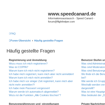
www.speedcanard.de
Informationsaustausch - Speed Canard -
forum@flighthelper.com
FAQ
Foren-Übersicht
Häufig gestellte Fragen
Häufig gestellte Fragen
Registrierung und Anmeldung
Benutzer-Stufen u
Wozu muss ich mich registrieren?
Was sind Administra
Was ist COPPA?
Was sind Moderator
Warum kann ich mich nicht registrieren?
Was sind Benutzerg
Ich habe mich registriert, kann mich aber nicht anmelden!
Wo finde ich die Ben
Warum kann ich mich nicht anmelden?
bei?
Ich habe mich vor einiger Zeit registriert, kann mich aber
Wie werde ich Grupp
nicht mehr anmelden?!
Weshalb werden ver
Ich habe mein Passwort vergessen!
dargestellt?
Warum werde ich automatisch abgemeldet?
Was ist eine Hauptg
Wozu ist die Funktion „Alle Cookies löschen“?
Was bedeutet der „Da
Benutzerpräferenzen und -einstellungen
Private Nachrichte