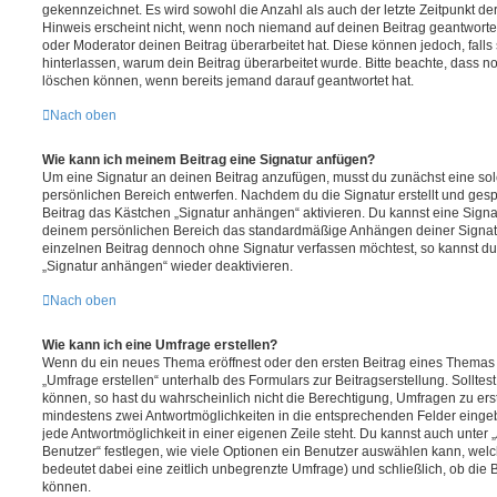
gekennzeichnet. Es wird sowohl die Anzahl als auch der letzte Zeitpunkt d
Hinweis erscheint nicht, wenn noch niemand auf deinen Beitrag geantwortet
oder Moderator deinen Beitrag überarbeitet hat. Diese können jedoch, falls s
hinterlassen, warum dein Beitrag überarbeitet wurde. Bitte beachte, dass n
löschen können, wenn bereits jemand darauf geantwortet hat.
Nach oben
Wie kann ich meinem Beitrag eine Signatur anfügen?
Um eine Signatur an deinen Beitrag anzufügen, musst du zunächst eine sol
persönlichen Bereich entwerfen. Nachdem du die Signatur erstellt und gesp
Beitrag das Kästchen „Signatur anhängen“ aktivieren. Du kannst eine Signa
deinem persönlichen Bereich das standardmäßige Anhängen deiner Signatu
einzelnen Beitrag dennoch ohne Signatur verfassen möchtest, so kannst du 
„Signatur anhängen“ wieder deaktivieren.
Nach oben
Wie kann ich eine Umfrage erstellen?
Wenn du ein neues Thema eröffnest oder den ersten Beitrag eines Themas be
„Umfrage erstellen“ unterhalb des Formulars zur Beitragserstellung. Solltes
können, so hast du wahrscheinlich nicht die Berechtigung, Umfragen zu erste
mindestens zwei Antwortmöglichkeiten in die entsprechenden Felder eingeb
jede Antwortmöglichkeit in einer eigenen Zeile steht. Du kannst auch unter
Benutzer“ festlegen, wie viele Optionen ein Benutzer auswählen kann, welche
bedeutet dabei eine zeitlich unbegrenzte Umfrage) und schließlich, ob die
können.