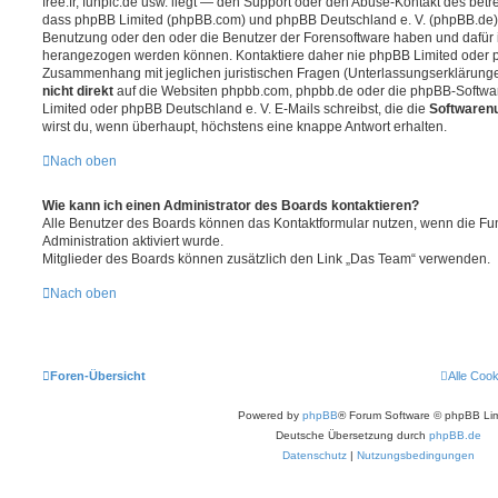
free.fr, funpic.de usw. liegt — den Support oder den Abuse-Kontakt des betr
dass phpBB Limited (phpBB.com) und phpBB Deutschland e. V. (phpBB.de
Benutzung oder den oder die Benutzer der Forensoftware haben und dafür 
herangezogen werden können. Kontaktiere daher nie phpBB Limited oder p
Zusammenhang mit jeglichen juristischen Fragen (Unterlassungserklärunge
nicht direkt
auf die Websiten phpbb.com, phpbb.de oder die phpBB-Softwar
Limited oder phpBB Deutschland e. V. E-Mails schreibst, die die
Softwarenu
wirst du, wenn überhaupt, höchstens eine knappe Antwort erhalten.
Nach oben
Wie kann ich einen Administrator des Boards kontaktieren?
Alle Benutzer des Boards können das Kontaktformular nutzen, wenn die Fun
Administration aktiviert wurde.
Mitglieder des Boards können zusätzlich den Link „Das Team“ verwenden.
Nach oben
Foren-Übersicht
Alle Coo
Powered by
phpBB
® Forum Software © phpBB Lim
Deutsche Übersetzung durch
phpBB.de
Datenschutz
|
Nutzungsbedingungen