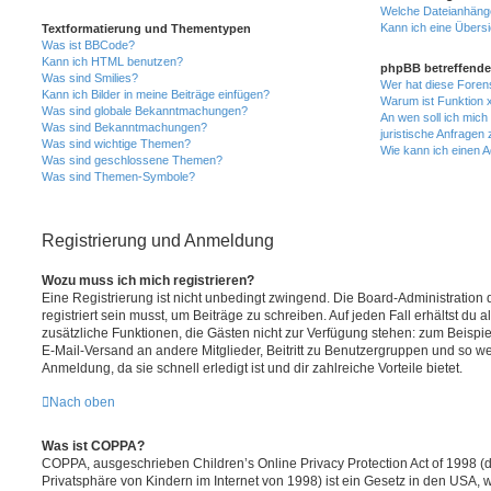
Welche Dateianhänge
Kann ich eine Übersi
Textformatierung und Thementypen
Was ist BBCode?
Kann ich HTML benutzen?
phpBB betreffende
Was sind Smilies?
Wer hat diese Foren
Kann ich Bilder in meine Beiträge einfügen?
Warum ist Funktion x
Was sind globale Bekanntmachungen?
An wen soll ich mic
Was sind Bekanntmachungen?
juristische Anfragen
Was sind wichtige Themen?
Wie kann ich einen A
Was sind geschlossene Themen?
Was sind Themen-Symbole?
Registrierung und Anmeldung
Wozu muss ich mich registrieren?
Eine Registrierung ist nicht unbedingt zwingend. Die Board-Administration
registriert sein musst, um Beiträge zu schreiben. Auf jeden Fall erhältst du als
zusätzliche Funktionen, die Gästen nicht zur Verfügung stehen: zum Beispiel
E-Mail-Versand an andere Mitglieder, Beitritt zu Benutzergruppen und so wei
Anmeldung, da sie schnell erledigt ist und dir zahlreiche Vorteile bietet.
Nach oben
Was ist COPPA?
COPPA, ausgeschrieben Children’s Online Privacy Protection Act of 1998 (
Privatsphäre von Kindern im Internet von 1998) ist ein Gesetz in den USA, w