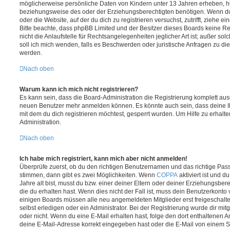
möglicherweise persönliche Daten von Kindern unter 13 Jahren erheben, h
beziehungsweise des oder der Erziehungsberechtigten benötigen. Wenn du di
oder die Website, auf der du dich zu registrieren versuchst, zutrifft, ziehe e
Bitte beachte, dass phpBB Limited und der Besitzer dieses Boards keine 
nicht die Anlaufstelle für Rechtsangelegenheiten jeglicher Art ist; außer so
soll ich mich wenden, falls es Beschwerden oder juristische Anfragen zu d
werden.
Nach oben
Warum kann ich mich nicht registrieren?
Es kann sein, dass die Board-Administration die Registrierung komplett ausg
neuen Benutzer mehr anmelden können. Es könnte auch sein, dass deine 
mit dem du dich registrieren möchtest, gesperrt wurden. Um Hilfe zu erhalt
Administration.
Nach oben
Ich habe mich registriert, kann mich aber nicht anmelden!
Überprüfe zuerst, ob du den richtigen Benutzernamen und das richtige Pa
stimmen, dann gibt es zwei Möglichkeiten. Wenn
COPPA
aktiviert ist und 
Jahre alt bist, musst du bzw. einer deiner Eltern oder deiner Erziehungsbe
die du erhalten hast. Wenn dies nicht der Fall ist, muss dein Benutzerkonto v
einigen Boards müssen alle neu angemeldeten Mitglieder erst freigeschalt
selbst erledigen oder ein Administrator. Bei der Registrierung wurde dir mitget
oder nicht. Wenn du eine E-Mail erhalten hast, folge den dort enthaltenen
deine E-Mail-Adresse korrekt eingegeben hast oder die E-Mail von einem S