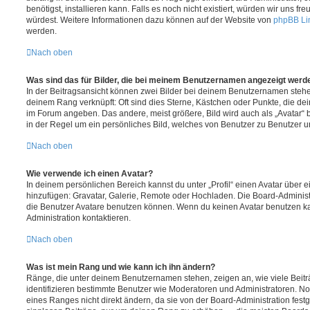
benötigst, installieren kann. Falls es noch nicht existiert, würden wir uns f
würdest. Weitere Informationen dazu können auf der Website von
phpBB Li
werden.
Nach oben
Was sind das für Bilder, die bei meinem Benutzernamen angezeigt werd
In der Beitragsansicht können zwei Bilder bei deinem Benutzernamen stehen.
deinem Rang verknüpft: Oft sind dies Sterne, Kästchen oder Punkte, die de
im Forum angeben. Das andere, meist größere, Bild wird auch als „Avatar“ b
in der Regel um ein persönliches Bild, welches von Benutzer zu Benutzer unt
Nach oben
Wie verwende ich einen Avatar?
In deinem persönlichen Bereich kannst du unter „Profil“ einen Avatar über 
hinzufügen: Gravatar, Galerie, Remote oder Hochladen. Die Board-Adminis
die Benutzer Avatare benutzen können. Wenn du keinen Avatar benutzen kan
Administration kontaktieren.
Nach oben
Was ist mein Rang und wie kann ich ihn ändern?
Ränge, die unter deinem Benutzernamen stehen, zeigen an, wie viele Beiträg
identifizieren bestimmte Benutzer wie Moderatoren und Administratoren. N
eines Ranges nicht direkt ändern, da sie von der Board-Administration festg