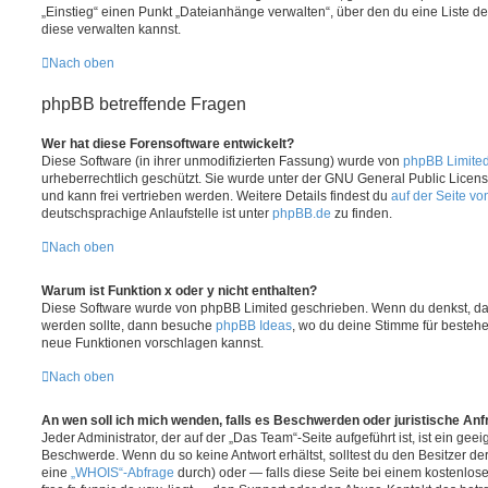
„Einstieg“ einen Punkt „Dateianhänge verwalten“, über den du eine Liste d
diese verwalten kannst.
Nach oben
phpBB betreffende Fragen
Wer hat diese Forensoftware entwickelt?
Diese Software (in ihrer unmodifizierten Fassung) wurde von
phpBB Limite
urheberrechtlich geschützt. Sie wurde unter der GNU General Public License
und kann frei vertrieben werden. Weitere Details findest du
auf der Seite v
deutschsprachige Anlaufstelle ist unter
phpBB.de
zu finden.
Nach oben
Warum ist Funktion x oder y nicht enthalten?
Diese Software wurde von phpBB Limited geschrieben. Wenn du denkst, das
werden sollte, dann besuche
phpBB Ideas
, wo du deine Stimme für beste
neue Funktionen vorschlagen kannst.
Nach oben
An wen soll ich mich wenden, falls es Beschwerden oder juristische An
Jeder Administrator, der auf der „Das Team“-Seite aufgeführt ist, ist ein geei
Beschwerde. Wenn du so keine Antwort erhältst, solltest du den Besitzer de
eine
„WHOIS“-Abfrage
durch) oder — falls diese Seite bei einem kostenlos