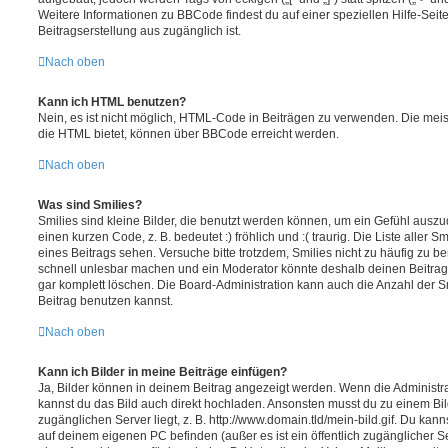
Weitere Informationen zu BBCode findest du auf einer speziellen Hilfe-Seite
Beitragserstellung aus zugänglich ist.
Nach oben
Kann ich HTML benutzen?
Nein, es ist nicht möglich, HTML-Code in Beiträgen zu verwenden. Die mei
die HTML bietet, können über BBCode erreicht werden.
Nach oben
Was sind Smilies?
Smilies sind kleine Bilder, die benutzt werden können, um ein Gefühl auszu
einen kurzen Code, z. B. bedeutet :) fröhlich und :( traurig. Die Liste aller 
eines Beitrags sehen. Versuche bitte trotzdem, Smilies nicht zu häufig zu b
schnell unlesbar machen und ein Moderator könnte deshalb deinen Beitrag
gar komplett löschen. Die Board-Administration kann auch die Anzahl der S
Beitrag benutzen kannst.
Nach oben
Kann ich Bilder in meine Beiträge einfügen?
Ja, Bilder können in deinem Beitrag angezeigt werden. Wenn die Administra
kannst du das Bild auch direkt hochladen. Ansonsten musst du zu einem Bild
zugänglichen Server liegt, z. B. http://www.domain.tld/mein-bild.gif. Du kann
auf deinem eigenen PC befinden (außer es ist ein öffentlich zugänglicher Se