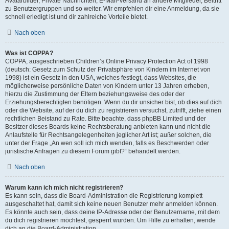
Avatarbilder, Private Nachrichten, E-Mail-Versand an andere Mitglieder, Beitritt
zu Benutzergruppen und so weiter. Wir empfehlen dir eine Anmeldung, da sie
schnell erledigt ist und dir zahlreiche Vorteile bietet.
Nach oben
Was ist COPPA?
COPPA, ausgeschrieben Children’s Online Privacy Protection Act of 1998
(deutsch: Gesetz zum Schutz der Privatsphäre von Kindern im Internet von
1998) ist ein Gesetz in den USA, welches festlegt, dass Websites, die
möglicherweise persönliche Daten von Kindern unter 13 Jahren erheben,
hierzu die Zustimmung der Eltern beziehungsweise des oder der
Erziehungsberechtigten benötigen. Wenn du dir unsicher bist, ob dies auf dich
oder die Website, auf der du dich zu registrieren versuchst, zutrifft, ziehe einen
rechtlichen Beistand zu Rate. Bitte beachte, dass phpBB Limited und der
Besitzer dieses Boards keine Rechtsberatung anbieten kann und nicht die
Anlaufstelle für Rechtsangelegenheiten jeglicher Art ist; außer solchen, die
unter der Frage „An wen soll ich mich wenden, falls es Beschwerden oder
juristische Anfragen zu diesem Forum gibt?“ behandelt werden.
Nach oben
Warum kann ich mich nicht registrieren?
Es kann sein, dass die Board-Administration die Registrierung komplett
ausgeschaltet hat, damit sich keine neuen Benutzer mehr anmelden können.
Es könnte auch sein, dass deine IP-Adresse oder der Benutzername, mit dem
du dich registrieren möchtest, gesperrt wurden. Um Hilfe zu erhalten, wende
dich an die Board-Administration.