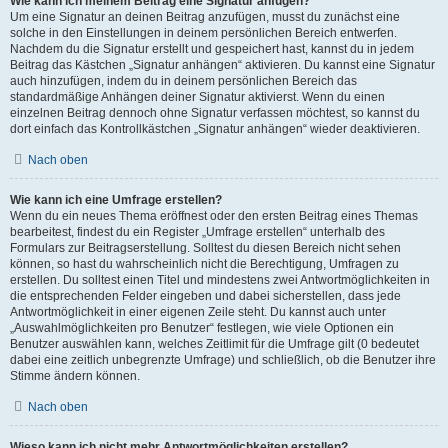
Wie kann ich meinem Beitrag eine Signatur anfügen?
Um eine Signatur an deinen Beitrag anzufügen, musst du zunächst eine
solche in den Einstellungen in deinem persönlichen Bereich entwerfen.
Nachdem du die Signatur erstellt und gespeichert hast, kannst du in jedem
Beitrag das Kästchen „Signatur anhängen“ aktivieren. Du kannst eine Signatur
auch hinzufügen, indem du in deinem persönlichen Bereich das
standardmäßige Anhängen deiner Signatur aktivierst. Wenn du einen
einzelnen Beitrag dennoch ohne Signatur verfassen möchtest, so kannst du
dort einfach das Kontrollkästchen „Signatur anhängen“ wieder deaktivieren.
Nach oben
Wie kann ich eine Umfrage erstellen?
Wenn du ein neues Thema eröffnest oder den ersten Beitrag eines Themas
bearbeitest, findest du ein Register „Umfrage erstellen“ unterhalb des
Formulars zur Beitragserstellung. Solltest du diesen Bereich nicht sehen
können, so hast du wahrscheinlich nicht die Berechtigung, Umfragen zu
erstellen. Du solltest einen Titel und mindestens zwei Antwortmöglichkeiten in
die entsprechenden Felder eingeben und dabei sicherstellen, dass jede
Antwortmöglichkeit in einer eigenen Zeile steht. Du kannst auch unter
„Auswahlmöglichkeiten pro Benutzer“ festlegen, wie viele Optionen ein
Benutzer auswählen kann, welches Zeitlimit für die Umfrage gilt (0 bedeutet
dabei eine zeitlich unbegrenzte Umfrage) und schließlich, ob die Benutzer ihre
Stimme ändern können.
Nach oben
Wieso kann ich nicht mehr Antwortmöglichkeiten erstellen?