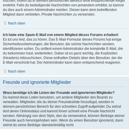
löschen, indem du in deinem persönlichen Bereich eine entsprechende Regel
erstellst. Falls du belästigende Nachrichten von jemandem erhältst, so kannst
du dies auch einem Administrator melden. Dieser kann dem betreffenden
Mitglied dann verbieten, Private Nachrichten zu versenden.
Nach oben
Ich habe eine Spam-E-Mail von einem Mitglied dieses Forums erhalten!
Es tut uns leid, das zu hören. Das E-Mail-Formular dieses Forums hat einige
Sicherheitsvorkehrungen, die Benutzer, die solche Nachrichten senden,
identifizieren sollen. Du solltest einem Administrator die komplette E-Mail, die
du bekommen hast, weiterleiten. Dabei ist es ganz wichtig, die Kopfzeilen
(Headers) mitzuschicken. Diese enthalten Details über den Benutzer, der die
E-Mail verschickt hat. Der Administrator kann dann entsprechend reagieren.
Nach oben
Freunde und ignorierte Mitglieder
Wozu benötige ich die Listen der Freunde und ignorierten Mitglieder?
Du kannst diese Listen benutzen, um andere Mitglieder des Boards zu
verwalten. Mitglieder, die du deiner Freundesliste hinzufügst, werden in
deinem persönlichen Bereich für den schnellen Zugriff aufgelistet. Du siehst
dort deren Onlinestatus und kannst ihnen schnell eine Private Nachricht
senden. Abhängig von dem Style, den du verwendest, können Beiträge deiner
Freunde auch hervorgehoben sein. Wenn du einen Benutzer ignorierst, dann
siehst du seine Beiträge standardmäßig nicht.