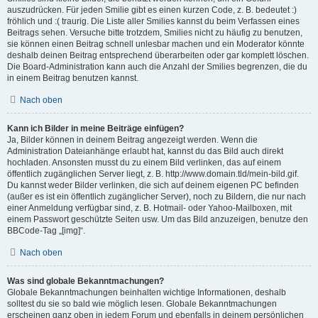
auszudrücken. Für jeden Smilie gibt es einen kurzen Code, z. B. bedeutet :)
fröhlich und :( traurig. Die Liste aller Smilies kannst du beim Verfassen eines
Beitrags sehen. Versuche bitte trotzdem, Smilies nicht zu häufig zu benutzen,
sie können einen Beitrag schnell unlesbar machen und ein Moderator könnte
deshalb deinen Beitrag entsprechend überarbeiten oder gar komplett löschen.
Die Board-Administration kann auch die Anzahl der Smilies begrenzen, die du
in einem Beitrag benutzen kannst.
Nach oben
Kann ich Bilder in meine Beiträge einfügen?
Ja, Bilder können in deinem Beitrag angezeigt werden. Wenn die
Administration Dateianhänge erlaubt hat, kannst du das Bild auch direkt
hochladen. Ansonsten musst du zu einem Bild verlinken, das auf einem
öffentlich zugänglichen Server liegt, z. B. http://www.domain.tld/mein-bild.gif.
Du kannst weder Bilder verlinken, die sich auf deinem eigenen PC befinden
(außer es ist ein öffentlich zugänglicher Server), noch zu Bildern, die nur nach
einer Anmeldung verfügbar sind, z. B. Hotmail- oder Yahoo-Mailboxen, mit
einem Passwort geschützte Seiten usw. Um das Bild anzuzeigen, benutze den
BBCode-Tag „[img]“.
Nach oben
Was sind globale Bekanntmachungen?
Globale Bekanntmachungen beinhalten wichtige Informationen, deshalb
solltest du sie so bald wie möglich lesen. Globale Bekanntmachungen
erscheinen ganz oben in jedem Forum und ebenfalls in deinem persönlichen