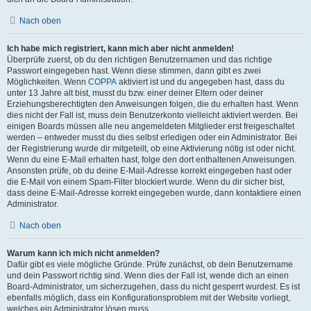
Nach oben
Ich habe mich registriert, kann mich aber nicht anmelden!
Überprüfe zuerst, ob du den richtigen Benutzernamen und das richtige
Passwort eingegeben hast. Wenn diese stimmen, dann gibt es zwei
Möglichkeiten. Wenn
COPPA
aktiviert ist und du angegeben hast, dass du
unter 13 Jahre alt bist, musst du bzw. einer deiner Eltern oder deiner
Erziehungsberechtigten den Anweisungen folgen, die du erhalten hast. Wenn
dies nicht der Fall ist, muss dein Benutzerkonto vielleicht aktiviert werden. Bei
einigen Boards müssen alle neu angemeldeten Mitglieder erst freigeschaltet
werden – entweder musst du dies selbst erledigen oder ein Administrator. Bei
der Registrierung wurde dir mitgeteilt, ob eine Aktivierung nötig ist oder nicht.
Wenn du eine E-Mail erhalten hast, folge den dort enthaltenen Anweisungen.
Ansonsten prüfe, ob du deine E-Mail-Adresse korrekt eingegeben hast oder
die E-Mail von einem Spam-Filter blockiert wurde. Wenn du dir sicher bist,
dass deine E-Mail-Adresse korrekt eingegeben wurde, dann kontaktiere einen
Administrator.
Nach oben
Warum kann ich mich nicht anmelden?
Dafür gibt es viele mögliche Gründe. Prüfe zunächst, ob dein Benutzername
und dein Passwort richtig sind. Wenn dies der Fall ist, wende dich an einen
Board-Administrator, um sicherzugehen, dass du nicht gesperrt wurdest. Es ist
ebenfalls möglich, dass ein Konfigurationsproblem mit der Website vorliegt,
welches ein Administrator lösen muss.