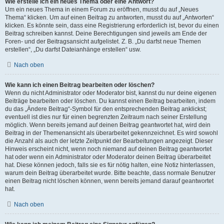
Wie erstelle ich ein neues Thema oder eine Antwort?
Um ein neues Thema in einem Forum zu eröffnen, musst du auf „Neues
Thema“ klicken. Um auf einen Beitrag zu antworten, musst du auf „Antworten“
klicken. Es könnte sein, dass eine Registrierung erforderlich ist, bevor du einen
Beitrag schreiben kannst. Deine Berechtigungen sind jeweils am Ende der
Foren- und der Beitragsansicht aufgelistet. Z. B. „Du darfst neue Themen
erstellen“, „Du darfst Dateianhänge erstellen“ usw.
Nach oben
Wie kann ich einen Beitrag bearbeiten oder löschen?
Wenn du nicht Administrator oder Moderator bist, kannst du nur deine eigenen
Beiträge bearbeiten oder löschen. Du kannst einen Beitrag bearbeiten, indem
du das „Ändere Beitrag“-Symbol für den entsprechenden Beitrag anklickst;
eventuell ist dies nur für einen begrenzten Zeitraum nach seiner Erstellung
möglich. Wenn bereits jemand auf deinen Beitrag geantwortet hat, wird dein
Beitrag in der Themenansicht als überarbeitet gekennzeichnet. Es wird sowohl
die Anzahl als auch der letzte Zeitpunkt der Bearbeitungen angezeigt. Dieser
Hinweis erscheint nicht, wenn noch niemand auf deinen Beitrag geantwortet
hat oder wenn ein Administrator oder Moderator deinen Beitrag überarbeitet
hat. Diese können jedoch, falls sie es für nötig halten, eine Notiz hinterlassen,
warum dein Beitrag überarbeitet wurde. Bitte beachte, dass normale Benutzer
einen Beitrag nicht löschen können, wenn bereits jemand darauf geantwortet
hat.
Nach oben